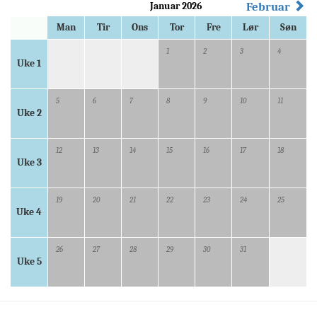
Januar 2026
Februar
Man
Tir
Ons
Tor
Fre
Lør
Søn
1
2
3
4
Uke 1
5
6
7
8
9
10
11
Uke 2
12
13
14
15
16
17
18
Uke 3
19
20
21
22
23
24
25
Uke 4
26
27
28
29
30
31
Uke 5